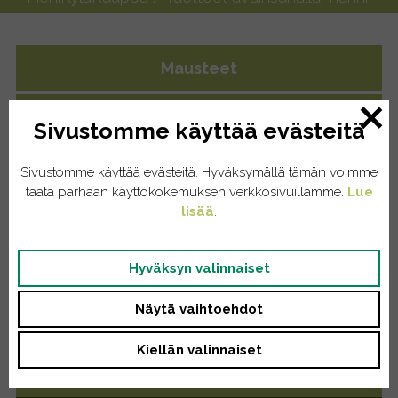
Mausteet
Yrttiteet
Sivustomme käyttää evästeitä
Eläintenruoat
Sivustomme käyttää evästeitä. Hyväksymällä tämän voimme
taata parhaan käyttökokemuksen verkkosivuillamme.
Lue
Kissat
lisää
.
Koirat
Hyväksyn valinnaiset
Kodinhoito
Näytä vaihtoehdot
Pyykinpesu
Kiellän valinnaiset
Saippuat/tiskiaineet