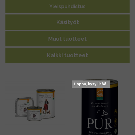
Yleispuhdistus
Käsityöt
Muut tuotteet
Kaikki tuotteet
Loppu, kysy lisää!