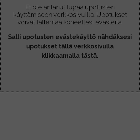
€
l
l
Et ole antanut lupaa upotusten
-
-
a
a
3
käyttämiseen verkkosivuilla. Upotukset
6
o
,
voivat tallentaa koneellesi evästeitä.
o
,
8
4
n
n
0
Salli upotusten evästekäyttö nähdäksesi
0
u
u
€
€
upotukset tällä verkkosivulla
s
s
e
klikkaamalla tästä.
e
a
a
m
m
p
p
i
i
m
m
u
u
u
u
n
n
n
n
e