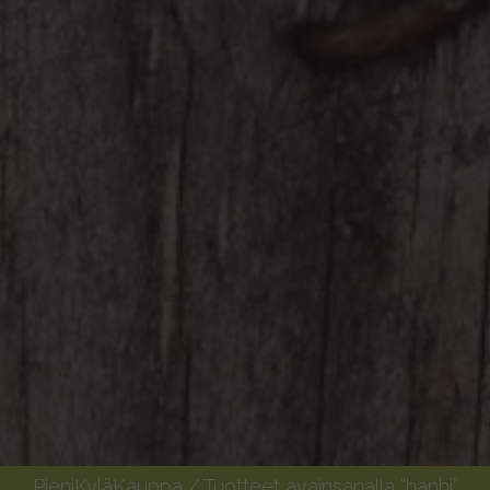
PieniKyläKauppa
/ Tuotteet avainsanalla “hanhi”