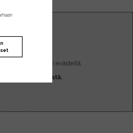
arhaan
än
iset
allentaa koneellesi evästeitä.
la klikkaamalla tästä.