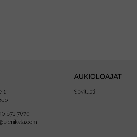
AUKIOLOAJAT
e 1
Sovitusti
poo
40 671 7670
o@pienikyla.com