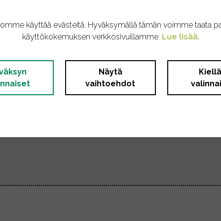
tomme käyttää evästeitä. Hyväksymällä tämän voimme taata p
käyttökokemuksen verkkosivuillamme.
Lue lisää
.
väksyn
Näytä
Kiell
Upotus estetty (google.com)
innaiset
vaihtoehdot
valinna
n käyttämiseen verkkosivuilla. Upotukset voivat t
ekäyttö nähdäksesi upotukset tällä verkkosivul