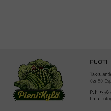
PUOTI
Takkulanti
02980 Es
Puh:
+358 
Email:
inf