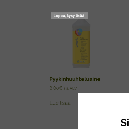
Loppu, kysy lisää!
Pyykinhuuhteluaine
8,80
€
sis. ALV
Lue lisää
S