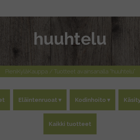
huuhtelu
PieniKyläKauppa
/ Tuotteet avainsanalla “huuhtelu”
et
Eläintenruoat
Kodinhoito
Käsit
Kaikki tuotteet