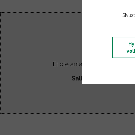
Sivus
Hy
val
Et ole antanut lupaa upotuste
Salli upotusten eväst