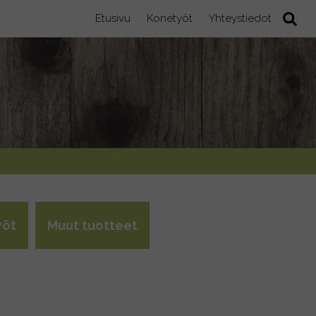
Etusivu
Konetyöt
Yhteystiedot
yöt
Muut tuotteet