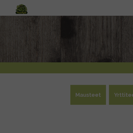
Mausteet
Yrttite