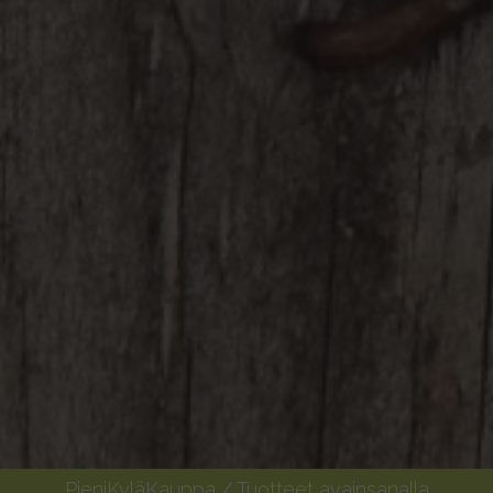
PieniKyläKauppa
/ Tuotteet avainsanalla