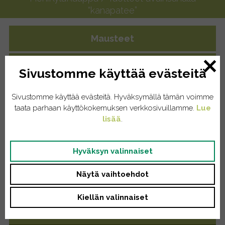
“kanapatee”
Mausteet
Yrttiteet
Sivustomme käyttää evästeitä
Eläintenruoat
Sivustomme käyttää evästeitä. Hyväksymällä tämän voimme
taata parhaan käyttökokemuksen verkkosivuillamme.
Lue
Kissat
lisää
.
Koirat
Hyväksyn valinnaiset
Kodinhoito
Näytä vaihtoehdot
Pyykinpesu
Kiellän valinnaiset
Saippuat/tiskiaineet