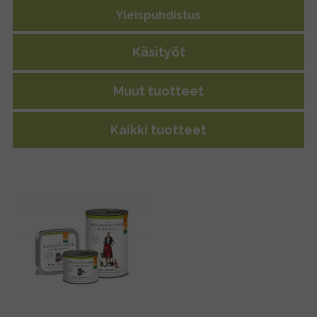
Yleispuhdistus
Käsityöt
Muut tuotteet
Kaikki tuotteet