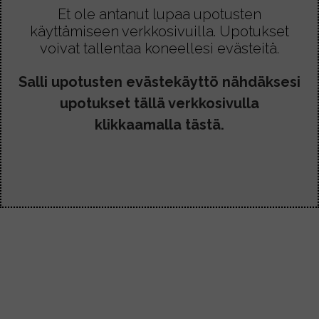
l
Et ole antanut lupaa upotusten
-
a
käyttämiseen verkkosivuilla. Upotukset
3
voivat tallentaa koneellesi evästeitä.
o
,
8
n
Salli upotusten evästekäyttö nähdäksesi
0
u
€
upotukset tällä verkkosivulla
s
klikkaamalla tästä.
e
a
m
p
i
m
u
u
n
n
e