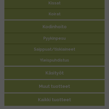
Kissat
Koirat
Kodinhoito
Defu juniori luomukuivaruoka
Pyykinpesu
koiralle
Saippuat/tiskiaineet
Yleispuhdistus
Käsityöt
Muut tuotteet
Kaikki tuotteet