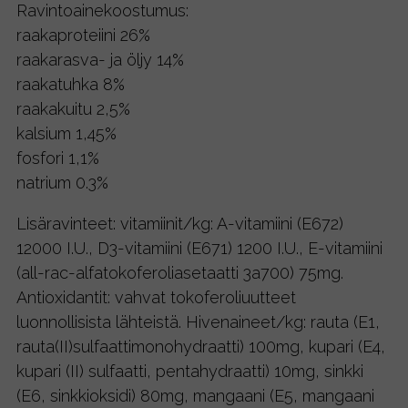
5
Ravintoainekoostumus:
0
raakaproteiini 26%
€
raakarasva- ja öljy 14%
raakatuhka 8%
raakakuitu 2,5%
kalsium 1,45%
fosfori 1,1%
natrium 0.3%
Lisäravinteet: vitamiinit/kg: A-vitamiini (E672)
12000 I.U., D3-vitamiini (E671) 1200 I.U., E-vitamiini
(all-rac-alfatokoferoliasetaatti 3a700) 75mg.
Antioxidantit: vahvat tokoferoliuutteet
luonnollisista lähteistä. Hivenaineet/kg: rauta (E1,
rauta(II)sulfaattimonohydraatti) 100mg, kupari (E4,
kupari (II) sulfaatti, pentahydraatti) 10mg, sinkki
(E6, sinkkioksidi) 80mg, mangaani (E5, mangaani