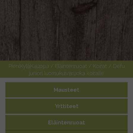
PieniKyläKauppa
/
Eläintenruoat
/
Koirat
/ Defu
juniori luomukuivaruoka koiralle
Mausteet
Yrttiteet
Eläintenruoat