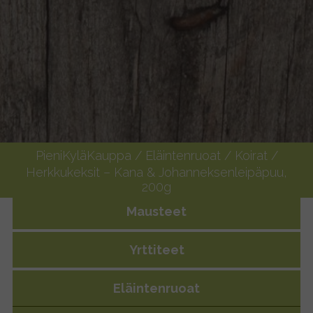
PieniKyläKauppa
/
Eläintenruoat
/
Koirat
/
Herkkukeksit – Kana & Johanneksenleipäpuu,
200g
Mausteet
Yrttiteet
Herkkukeksit – Kana &
Eläintenruoat
Johanneksenleipäpuu, 200g