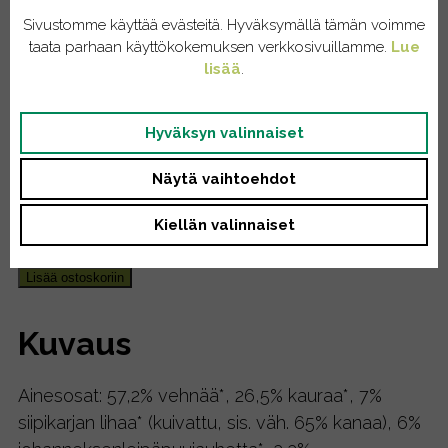
Sivustomme käyttää evästeitä. Hyväksymällä tämän voimme
Herkkukeksit – Kana &
taata parhaan käyttökokemuksen verkkosivuillamme.
Lue
lisää
.
Johanneksenleipäpuu,
200g
Hyväksyn valinnaiset
Näytä vaihtoehdot
4,60
€
sis. ALV
Kiellän valinnaiset
Vain 1 varastossa
Herkkukeksit
Lisää ostoskoriin
-
Kana
Kuvaus
&
Johanneksenleipäpuu,
200g
Ainesosat: 57,2% vehnää*, 26,5% kauraa*, 7%
määrä
siipikarjan lihaa* (kuivattu, sis. väh. 65% kanaa), 6%