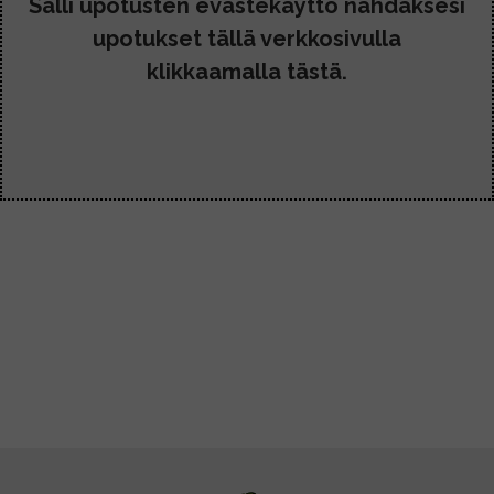
Salli upotusten evästekäyttö nähdäksesi
upotukset tällä verkkosivulla
klikkaamalla tästä.