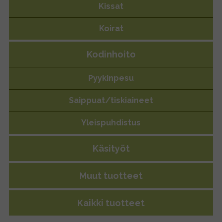
Hirssikeksit – hirssiä jogurtilla ja
Kissat
aronialla, 150g
Koirat
Kodinhoito
Pyykinpesu
Saippuat/tiskiaineet
Yleispuhdistus
Käsityöt
Muut tuotteet
Kaikki tuotteet