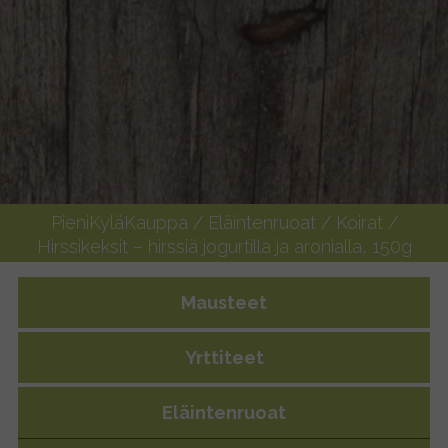
PieniKyläKauppa
/
Eläintenruoat
/
Koirat
/
Hirssikeksit – hirssiä jogurtilla ja aronialla, 150g
Mausteet
Yrttiteet
Eläintenruoat