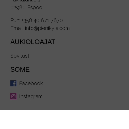
02980 Espoo
Puh:
+358 40 671 7670
Email:
info@pienikyla.com
AUKIOLOAJAT
Sovitusti
SOME
Facebook
Instagram