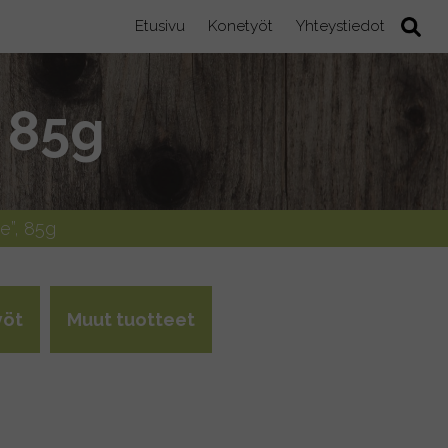
Etusivu
Konetyöt
Yhteystiedot
 85g
e”, 85g
yöt
Muut tuotteet