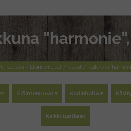
kkuna ”harmonie”,
yläKauppa
/
Eläintenruoat
/
Kissat
/ Kalkkuna ”harmoni
et
Eläintenruoat
Kodinhoito
Käsit
Kaikki tuotteet