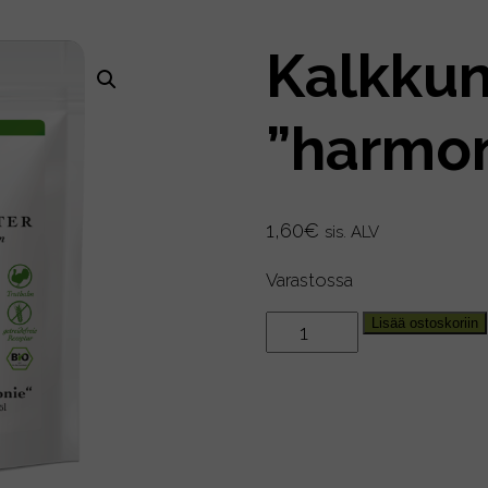
Kalkku
”harmon
1,60
€
sis. ALV
Varastossa
Kalkkuna
Lisää ostoskoriin
"harmonie",
85g
määrä