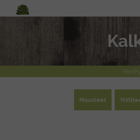
Kal
PieniK
Mausteet
Yrttite