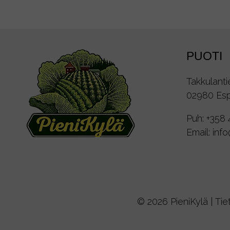
PUOTI
Takkulanti
02980 Es
Puh:
+358 
Email:
inf
© 2026 PieniKylä |
Tie