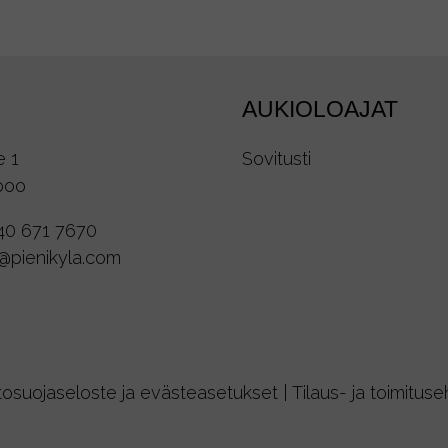
AUKIOLOAJAT
e 1
Sovitusti
poo
40 671 7670
o@pienikyla.com
tosuojaseloste ja evästeasetukset
|
Tilaus- ja toimitus