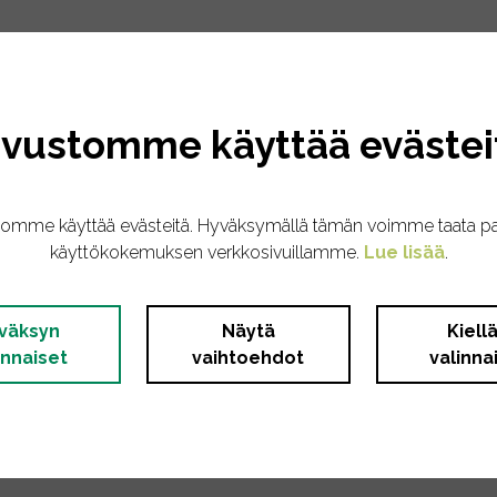
ihaa, 14% sydäntä, 10% maksaa, 5% kaulaa, 5% ruhoa), 
ivustomme käyttää evästei
% lohiöljyä*.
kg: tauriinia 1000mg. Ravintoainekoostumus: 11,5% raaka
tomme käyttää evästeitä. Hyväksymällä tämän voimme taata p
8% kalsiumia, 0,23% fosforia, 79,6% kosteutta.
käyttökokemuksen verkkosivuillamme.
Lue lisää
.
väksyn
Näytä
Kiell
innaiset
vaihtoehdot
valinna