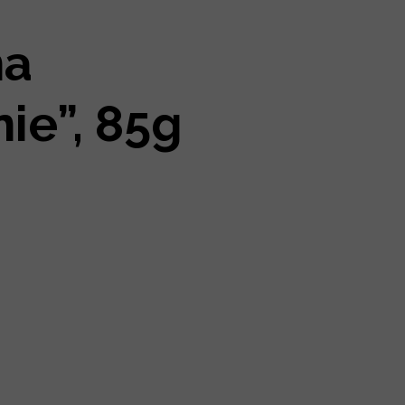
na
ie”, 85g