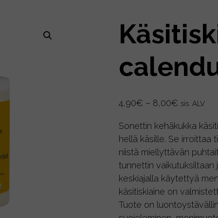
Käsitisk
calendu
Hintaluokk
4,90
€
–
8,00
€
sis. ALV
4,90€
Sonettin kehäkukka käsiti
-
hellä käsille. Se irroittaa 
8,00€
niistä miellyttävän puhta
tunnettin vaikutuksiltaan 
keskiajalla käytettyä m
käsitiskiaine on valmiste
Tuote on luontoystävälli
suojeleminen, monimuoto