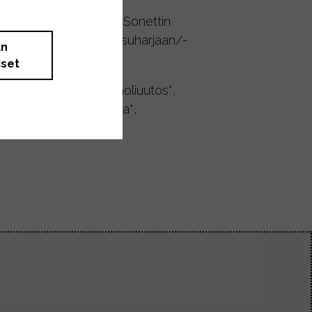
tää tiskauksessa apuna Sonettin
 tiskiainetta suoraan pesuharjaan/-
än
iset
 officinalis vesi-alkoholiuutos*,
ttiöljy* (sis. limoneenia*,