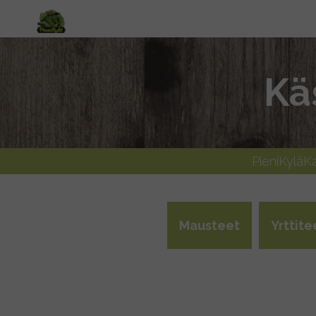
Kä
PieniKylä
Mausteet
Yrttite