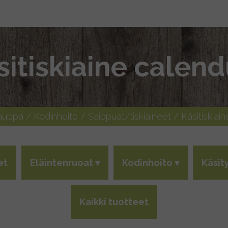
sitiskiaine calend
Kauppa
/
Kodinhoito
/
Saippuat/tiskiaineet
/ Käsitiskiai
et
Eläintenruoat
Kodinhoito
Käsit
Kaikki tuotteet