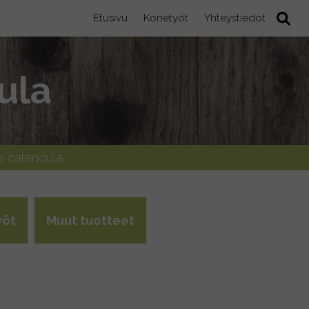
Etusivu
Konetyöt
Yhteystiedot
ula
ne calendula
yöt
Muut tuotteet