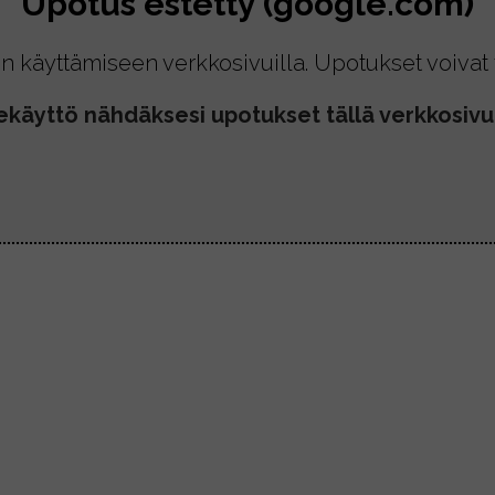
Upotus estetty (google.com)
n käyttämiseen verkkosivuilla. Upotukset voivat t
ekäyttö nähdäksesi upotukset tällä verkkosivul