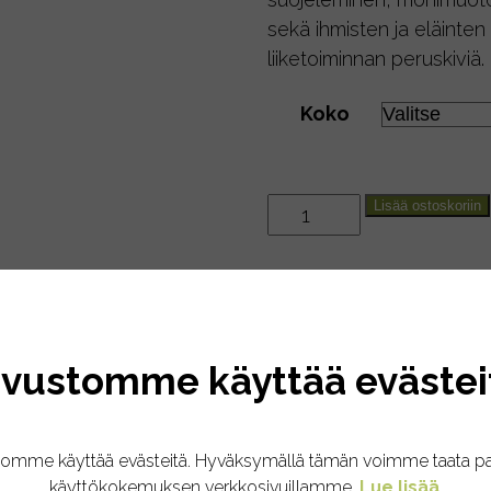
sekä ihmisten ja eläinten
liiketoiminnan peruskiviä.
Koko
Käsitiskiaine
Lisää ostoskoriin
calendula
määrä
ivustomme käyttää evästei
kukkainen (calendula) käsitiskiaine auttaa tiskaamaan as
sviperäiset tensidit ovat tiskiaineen tehon salaisuus. Ni
tomme käyttää evästeitä. Hyväksymällä tämän voimme taata p
lle.
käyttökokemuksen verkkosivuillamme.
Lue lisää
.