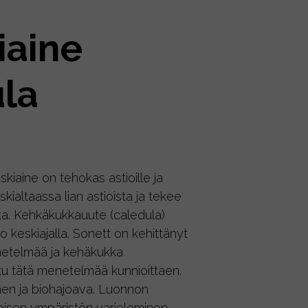
iaine
la
a:
skiaine on tehokas astioille ja
tiskialtaassa lian astioista ja tekee
ita. Kehkäkukkauute (caledula)
jo keskiajalla. Sonett on kehittänyt
enetelmää ja kehäkukka
ttu tätä menetelmää kunnioittaen.
nen ja biohajoava. Luonnon
isen ympäristön varjeleminen,