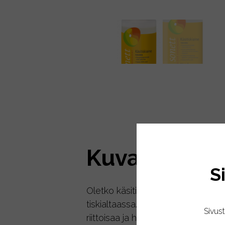
Kuvaus
S
Oletko käsitiskaaja? Sonettin kehä
tiskialtaassa. Kehäkukkauute ja ka
Sivus
riittoisaa ja hyvin hellävarainen käsi