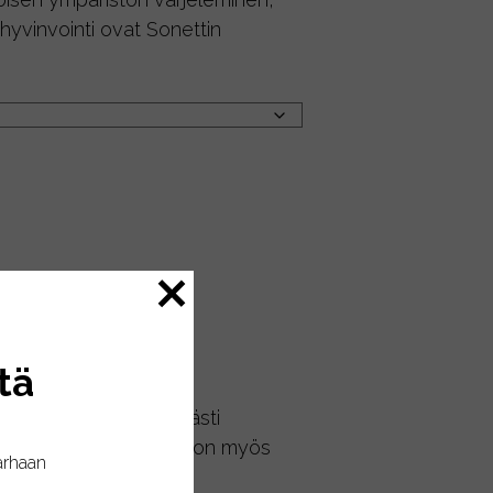
 hyvinvointi ovat Sonettin
tä
tiat puhtaiksi näppärästi
iden ansiosta tiskiaine on myös
arhaan