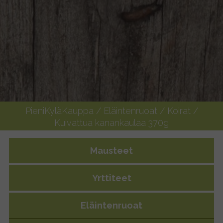
PieniKyläKauppa
/
Eläintenruoat
/
Koirat
/
Kuivattua kanankaulaa 370g
Mausteet
Yrttiteet
Eläintenruoat
Kuivattua kanankaulaa 370g