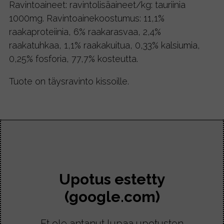
Ravintoaineet: ravintolisäaineet/kg: tauriinia
1000mg. Ravintoainekoostumus: 11,1%
raakaproteiinia, 6% raakarasvaa, 2,4%
raakatuhkaa, 1,1% raakakuitua, 0,33% kalsiumia,
0,25% fosforia, 77,7% kosteutta.
Tuote on täysravinto kissoille.
Upotus estetty
(google.com)
Et ole antanut lupaa upotusten