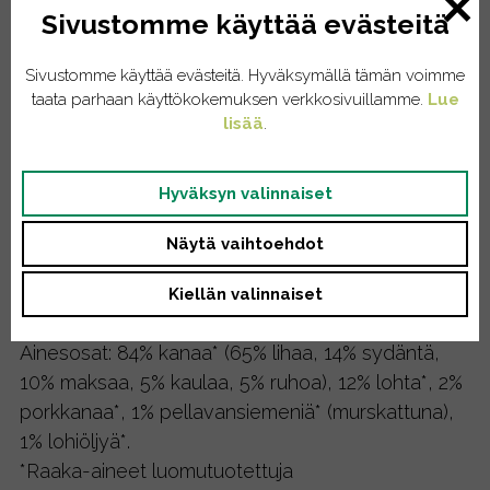
Sivustomme käyttää evästeitä
Lohi ”harmonie”, 85g
Sivustomme käyttää evästeitä. Hyväksymällä tämän voimme
taata parhaan käyttökokemuksen verkkosivuillamme.
Lue
1,60
€
sis. ALV
lisää
.
Varastossa
Hyväksyn valinnaiset
Lohi
Lisää ostoskoriin
"harmonie",
Näytä vaihtoehdot
85g
määrä
Kuvaus
Kiellän valinnaiset
Ainesosat: 84% kanaa* (65% lihaa, 14% sydäntä,
10% maksaa, 5% kaulaa, 5% ruhoa), 12% lohta*, 2%
porkkanaa*, 1% pellavansiemeniä* (murskattuna),
1% lohiöljyä*.
*Raaka-aineet luomutuotettuja