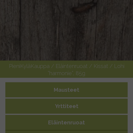
PieniKyläKauppa
/
Eläintenruoat
/
Kissat
/ Lohi
”harmonie”, 85g
Mausteet
Yrttiteet
Eläintenruoat