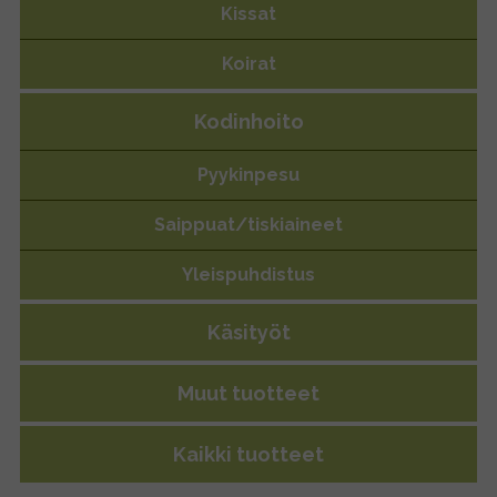
Lohi ”harmonie”, 85g
Kissat
Koirat
Kodinhoito
Pyykinpesu
Saippuat/tiskiaineet
Yleispuhdistus
Käsityöt
Muut tuotteet
Kaikki tuotteet