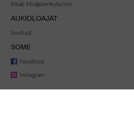
Email:
info@pienikyla.com
AUKIOLOAJAT
Sovitusti
SOME
Facebook
Instagram
© 2026 PieniKylä |
Tietosuojaseloste ja
evästeasetukset
|
Tilaus- ja toimitusehdot
|
Sivujen toteutus