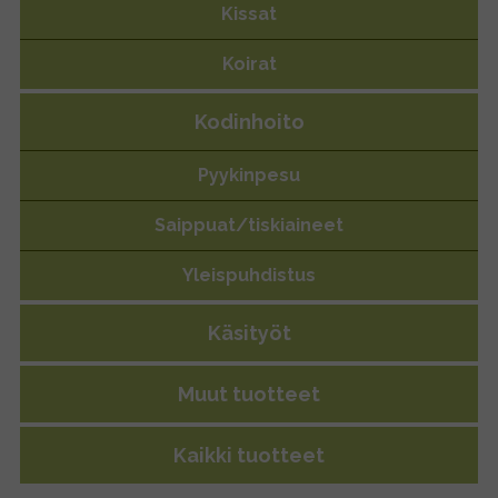
Kissat
Koirat
Nauta ”high sensitive”
Kodinhoito
Pyykinpesu
Saippuat/tiskiaineet
Yleispuhdistus
Käsityöt
Muut tuotteet
Kaikki tuotteet