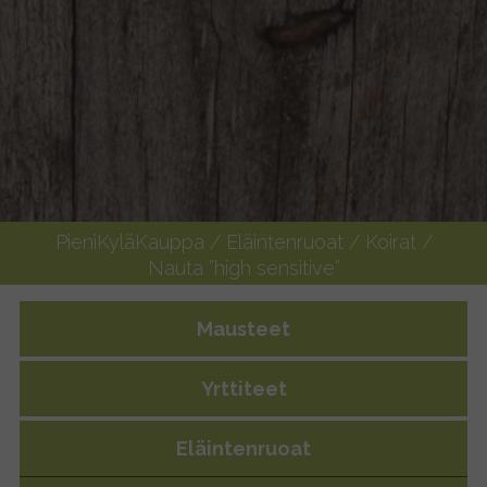
PieniKyläKauppa
/
Eläintenruoat
/
Koirat
/
Nauta ”high sensitive”
Mausteet
Yrttiteet
Eläintenruoat