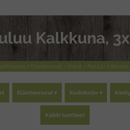
uluu Kalkkuna, 3
KyläKauppa
/
Eläintenruoat
/
Koirat
/ Puruluu Kalkkuna,
et
Eläintenruoat
Kodinhoito
Käsit
Kaikki tuotteet