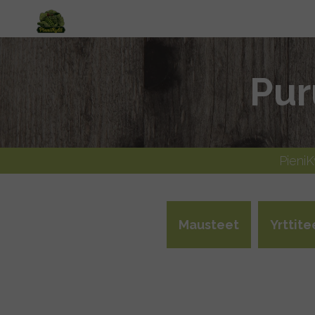
Pur
Pieni
Mausteet
Yrttite