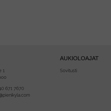
AUKIOLOAJAT
e 1
Sovitusti
poo
40 671 7670
o@pienikyla.com