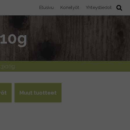
Etusivu
Konetyöt
Yhteystiedot
x10g
 3x10g
yöt
Muut tuotteet