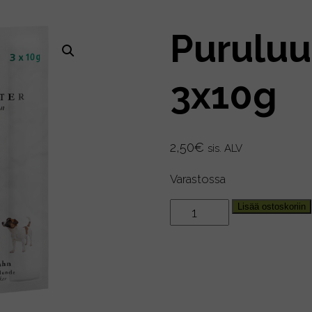
Puruluu
3x10g
2,50
€
sis. ALV
Varastossa
Puruluu
Lisää ostoskoriin
Kalkkuna,
3x10g
määrä