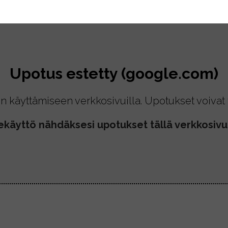
Upotus estetty (google.com)
n käyttämiseen verkkosivuilla. Upotukset voivat t
ekäyttö nähdäksesi upotukset tällä verkkosivul