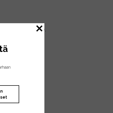
latiinia* (sian nahka),
tä
arhaan
än
iset