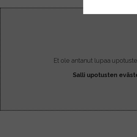
Et ole antanut lupaa upotuste
Salli upotusten eväst