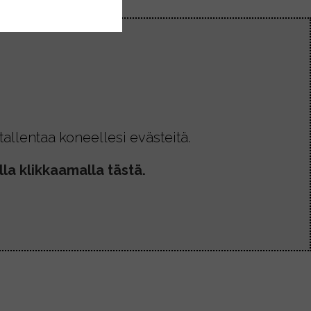
allentaa koneellesi evästeitä.
la klikkaamalla tästä.