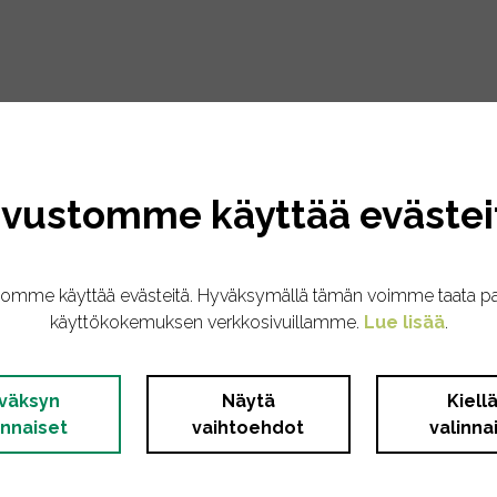
kanaproteiinia*, 1,5% jauhettua pellavansiementä*, 1% ge
ivustomme käyttää evästei
tomme käyttää evästeitä. Hyväksymällä tämän voimme taata p
käyttökokemuksen verkkosivuillamme.
Lue lisää
.
väksyn
Näytä
Kiell
innaiset
vaihtoehdot
valinna
.