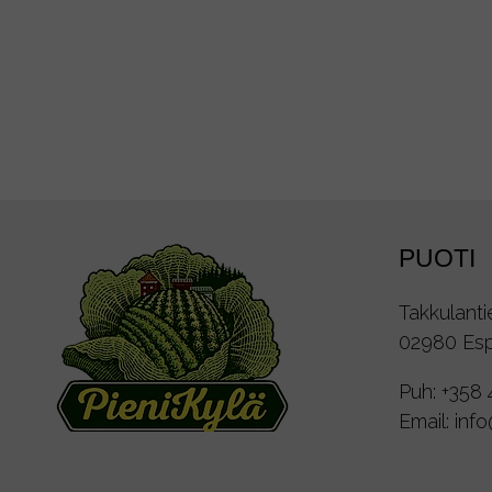
PUOTI
Takkulanti
02980 Es
Puh:
+358 
Email:
inf