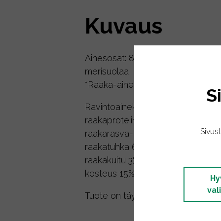
Kuvaus
Ainesosat: 86,5% kalkkunaa*, 9,9% 
merisuolaa, rosmariinia*, tyrniä*.
*Raaka-aineet luomutuotettuja
S
Ravintoainekoostumus:
raakaproteiini 46%
Sivus
raakarasva- ja öljy 21,5%
raakatuhka 6,5%
raakakuitu 3%
kosteus 15%
Hy
val
Tuote on täydennysravinto koirille