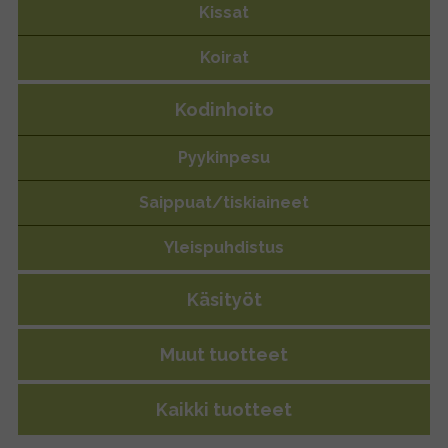
Kissat
Koirat
Kodinhoito
Pyykinpesu
Saippuat/tiskiaineet
Sappisaippua pala
Yleispuhdistus
Käsityöt
Muut tuotteet
Kaikki tuotteet