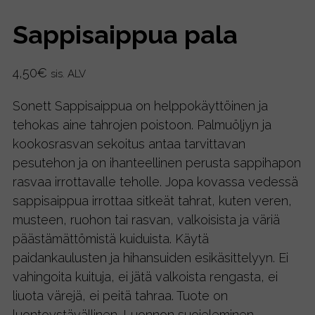
Sappisaippua pala
4,50
€
sis. ALV
Sonett Sappisaippua on helppokäyttöinen ja
tehokas aine tahrojen poistoon. Palmuöljyn ja
kookosrasvan sekoitus antaa tarvittavan
pesutehon ja on ihanteellinen perusta sappihapon
rasvaa irrottavalle teholle. Jopa kovassa vedessä
sappisaippua irrottaa sitkeät tahrat, kuten veren,
musteen, ruohon tai rasvan, valkoisista ja väriä
päästämättömistä kuiduista. Käytä
paidankaulusten ja hihansuiden esikäsittelyyn. Ei
vahingoita kuituja, ei jätä valkoista rengasta, ei
liuota värejä, ei peitä tahraa. Tuote on
luontoystävällinen. Luonnon suojeleminen,