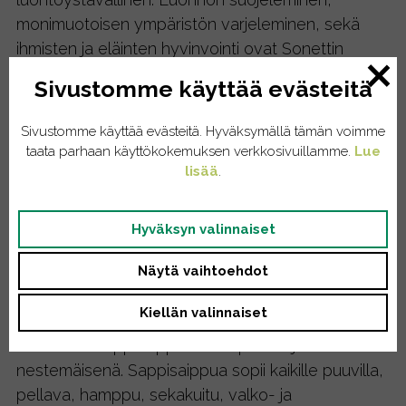
monimuotoisen ympäristön varjeleminen, sekä
ihmisten ja eläinten hyvinvointi ovat Sonettin
liiketoiminnan
peruskiviä.
Sivustomme käyttää evästeitä
Loppu, kysy lisää!
Sivustomme käyttää evästeitä. Hyväksymällä tämän voimme
taata parhaan käyttökokemuksen verkkosivuillamme.
Lue
Kuvaus
lisää
.
Kiusaako ärsyttävä tahra
Hyväksyn valinnaiset
suosikkitekstiilissäsi? Sonettin tahranpoistoaine –
sappisaippua – ratkaisee kriisin. Se poistaa kaikki
Näytä vaihtoehdot
fläkit kankaista. Sellaiset hankalatkin läntit, kuten
Kiellän valinnaiset
rasva-, hedelmä-, ruoho-, mustekynä- ,
veritahrat. Sappisaippuaa saa palana ja
nestemäisenä. Sappisaippua sopii kaikille puuvilla,
pellava, hamppu, sekakuitu, valko- ja