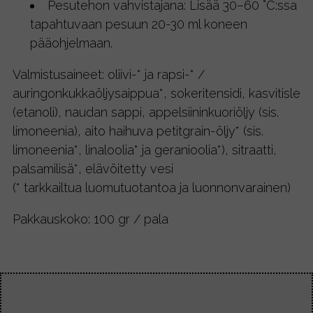
Pesutehon vahvistajana: Lisää 30–60 °C:ssa
tapahtuvaan pesuun 20-30 ml koneen
pääohjelmaan.
Valmistusaineet: oliivi-* ja rapsi-* /
auringonkukkaöljysaippua*, sokeritensidi, kasvitisle
(etanoli), naudan sappi, appelsiininkuoriöljy (sis.
limoneenia), aito haihuva petitgrain-öljy* (sis.
limoneenia*, linaloolia* ja geranioolia*), sitraatti,
palsamilisä*, elävöitetty vesi
(* tarkkailtua luomutuotantoa ja luonnonvarainen)
Pakkauskoko: 100 gr / pala