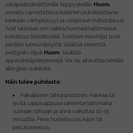
väriäpäästämättömille kirjopyykeille.
Huom.
ennalta varmistettava kuitenkin puhdistettavan
kankaan värinpitävyys ja vesipesun mahdollisuus.
(Voit tarkistaa sen vaikka huomaamattomassa
kohdassa tekstiilissäsi). Tuotteen kasviöljyt ovat
peräisin luomuviljelystä. Sisältää eteeristä
petitgrain-öljyä.
Huom.
Sisältää
appelsiiniöljyterpeenejä. Voi siis aiheuttaa herkille
allergisia reaktioita.
Näin tulee puhdasta:
Paikalliseen tahranpoistoon: Hankaa tai
levitä sappisaippuaa laimentamattomana
suoraan tahraan ja anna vaikuttaa 10-15
minuuttia. Pese huolella pois käsin tai
pesukoneessa.