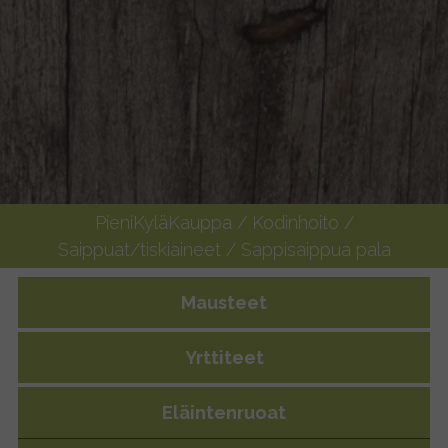
PieniKyläKauppa
/
Kodinhoito
/
Saippuat/tiskiaineet
/ Sappisaippua pala
Mausteet
Yrttiteet
Eläintenruoat