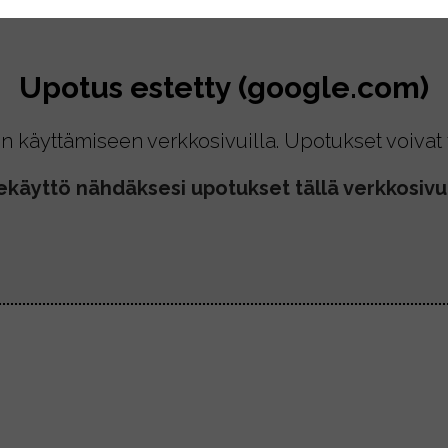
Upotus estetty (google.com)
n käyttämiseen verkkosivuilla. Upotukset voivat t
ekäyttö nähdäksesi upotukset tällä verkkosivul