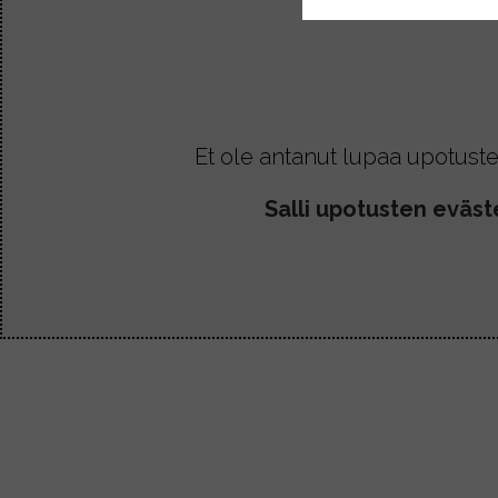
Et ole antanut lupaa upotuste
Salli upotusten eväst