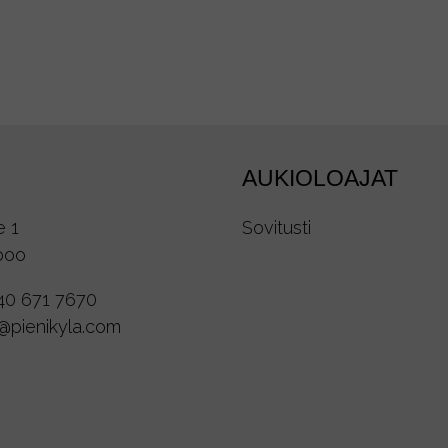
AUKIOLOAJAT
e 1
Sovitusti
poo
40 671 7670
o@pienikyla.com