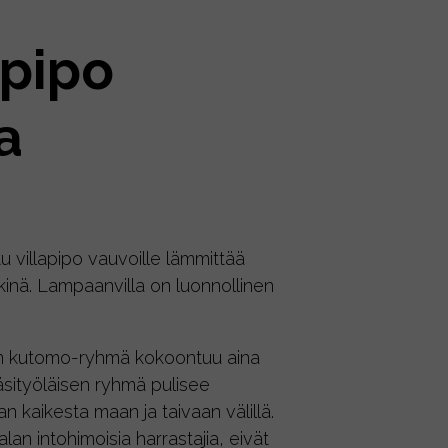
pipo
a
u villapipo vauvoille lämmittää
kinä. Lampaanvilla on luonnollinen
än kutomo-ryhmä kokoontuu aina
käsityöläisen ryhmä pulisee
n kaikesta maan ja taivaan välillä.
lan intohimoisia harrastajia, eivät