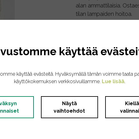
alan ammattilaisia. Ostae
tilan lampaiden hoitoa.
Loppu, kysy lisää!
ivustomme käyttää evästei
tomme käyttää evästeitä. Hyväksymällä tämän voimme taata p
auvalle, jossa tupsut ja okranvärinen kuviointi.
käyttökokemuksen verkkosivuillamme.
Lue lisää
.
väksyn
Näytä
Kiell
innaiset
vaihtoehdot
valinna