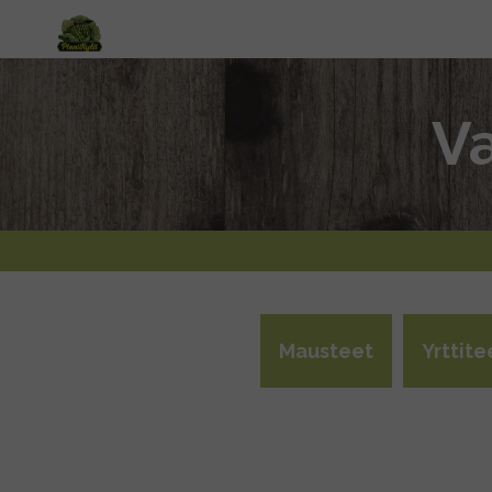
Va
Mausteet
Yrttite