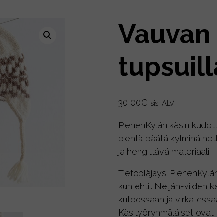
Vauvan 
tupsuill
30,00
€
sis. ALV
PienenKylän käsin kudott
pientä päätä kylminä het
ja hengittävä materiaali.
Tietopläjäys: PienenKyl
kun ehtii. Neljän-viiden 
kutoessaan ja virkatessaa
Käsityöryhmäläiset ovat a