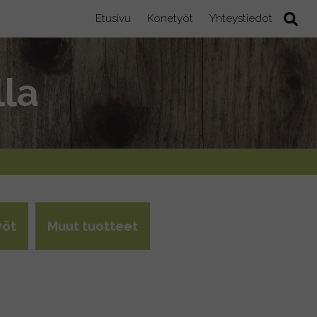
Etusivu
Konetyöt
Yhteystiedot
lla
yöt
Muut tuotteet