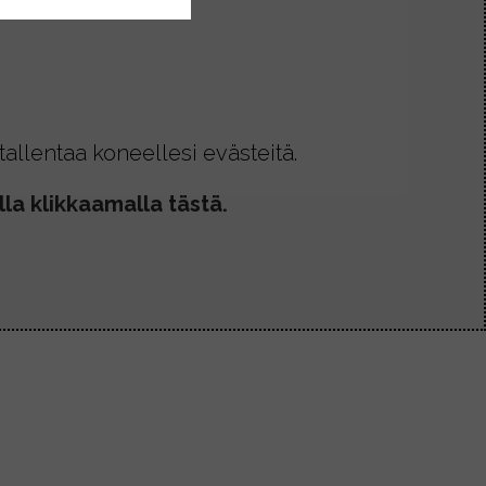
allentaa koneellesi evästeitä.
la klikkaamalla tästä.