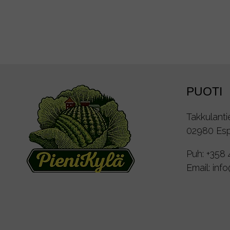
PUOTI
Takkulanti
02980 Es
Puh:
+358 
Email:
inf