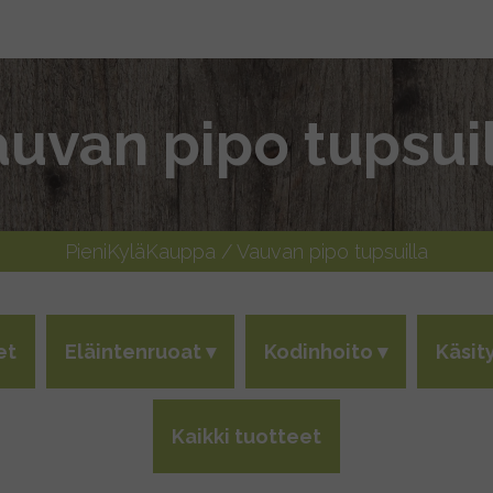
uvan pipo tupsui
PieniKyläKauppa
/ Vauvan pipo tupsuilla
et
Eläintenruoat
Kodinhoito
Käsit
Kaikki tuotteet