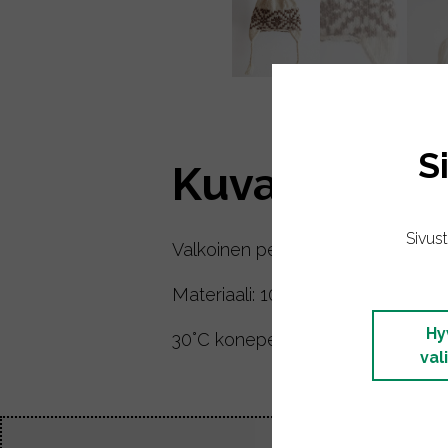
S
Kuvaus
Sivus
Valkoinen pehmeä luomuvillapipo v
Materiaali: 100% villa.
Hy
30°C konepesu.
val