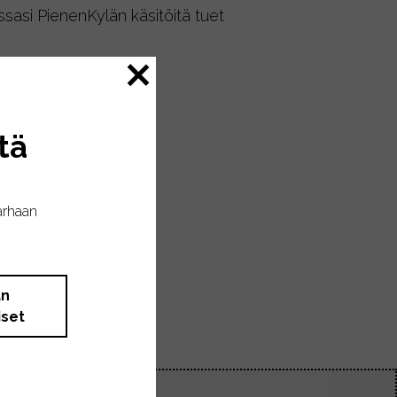
ssasi PienenKylän käsitöitä tuet
tä
arhaan
än
iset