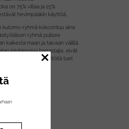
joka on 75% villaa ja 25%
estävät hevimpääkin käyttöä.
än kutomo-ryhmä kokoontuu aina
käsityöläisen ryhmä pulisee
n kaikesta maan ja taivaan välillä.
lan intohimoisia harrastajia, eivät
ssasi PienenKylän käsitöitä tuet
tä
arhaan