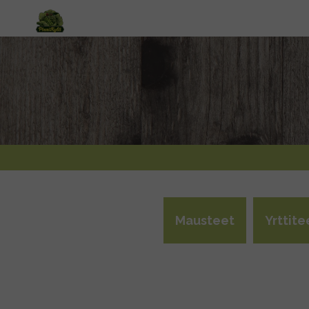
Mausteet
Yrttite