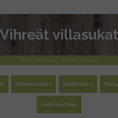
Vihreät villasuka
PieniKyläKauppa
/ Vihreät villasukat
et
Eläintenruoat
Kodinhoito
Käsit
Kaikki tuotteet