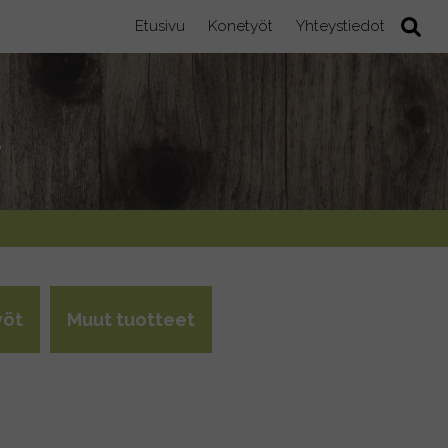
Etusivu
Konetyöt
Yhteystiedot
t
yöt
Muut tuotteet