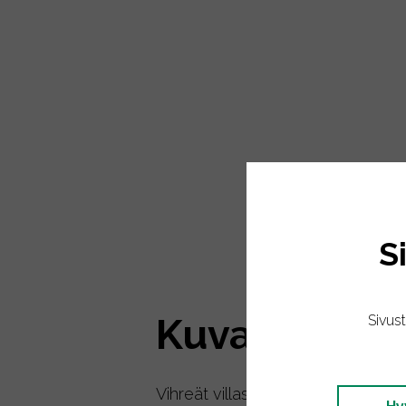
S
Kuvaus
Sivus
Vihreät villasukat, joissa on valko