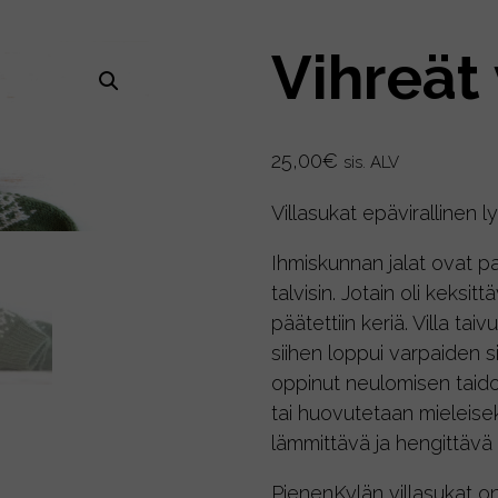
Vihreät 
25,00
€
sis. ALV
Villasukat epävirallinen 
Ihmiskunnan jalat ovat pal
talvisin. Jotain oli keks
päätettiin keriä. Villa taiv
siihen loppui varpaiden s
oppinut neulomisen taido
tai huovutetaan mieleiseks
lämmittävä ja hengittävä 
PienenKylän villasukat o