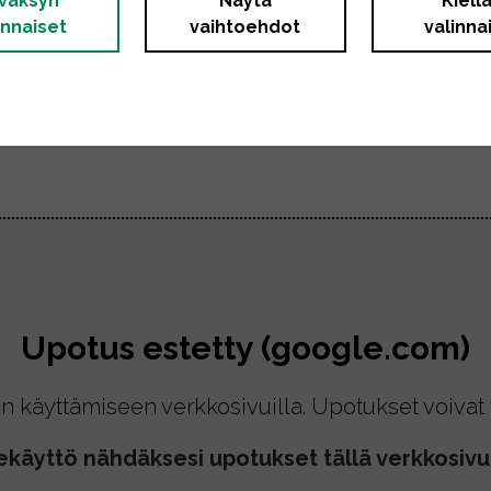
väksyn
Näytä
Kiell
innaiset
vaihtoehdot
valinna
i.
e.
Upotus estetty (google.com)
n käyttämiseen verkkosivuilla. Upotukset voivat t
ekäyttö nähdäksesi upotukset tällä verkkosivul