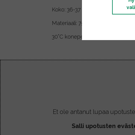
Hy
val
Koko: 36-37
Materiaali: 75% villa, 25% polyamid
30°C konepesu soveltuu villasukill
Et ole antanut lupaa upotuste
Salli upotusten eväst