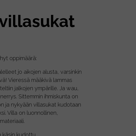
villasukat
lyhyt oppimäärä:
elleet jo aikojen alusta, varsinkin
ittävä! Vieressä määkivä lammas
uteltiin jalkojen ympärille. Ja wau,
inerrys. Sittemmin ihmiskunta on
n ja nykyään villasukat kudotaan
i. Villa on luonnollinen,
materiaali.
n käsin kudottu