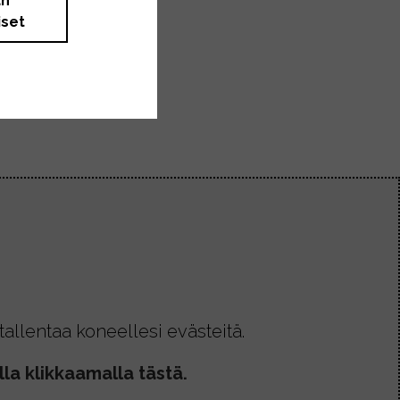
än
iset
allentaa koneellesi evästeitä.
la klikkaamalla tästä.