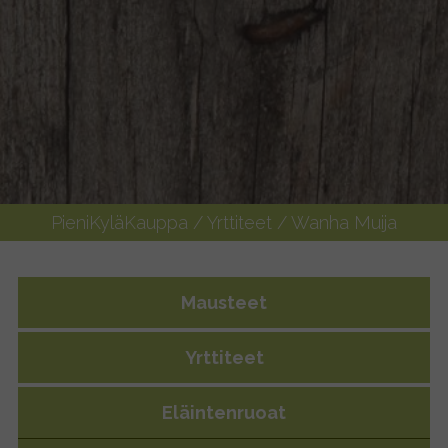
PieniKyläKauppa
/
Yrttiteet
/ Wanha Muija
Mausteet
Yrttiteet
Eläintenruoat