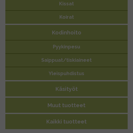
Wanha Muija
Kissat
Koirat
Kodinhoito
Pyykinpesu
Saippuat/tiskiaineet
Yleispuhdistus
Käsityöt
Muut tuotteet
Kaikki tuotteet