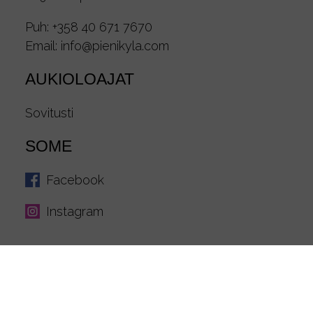
Puh:
+358 40 671 7670
Email:
info@pienikyla.com
AUKIOLOAJAT
Sovitusti
SOME
Facebook
Instagram
© 2026 PieniKylä |
Tietosuojaseloste ja
evästeasetukset
|
Tilaus- ja toimitusehdot
|