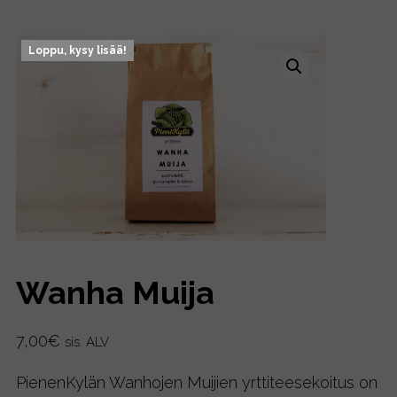
Loppu, kysy lisää!
Wanha Muija
7,00
€
sis. ALV
PienenKylän Wanhojen Muijien yrttiteesekoitus on