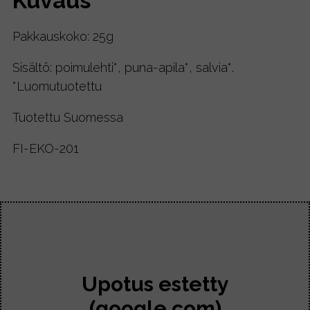
Kuvaus
Pakkauskoko: 25g
Sisältö: poimulehti*, puna-apila*, salvia*.
*Luomutuotettu
Tuotettu Suomessa
FI-EKO-201
Upotus estetty
(google.com)