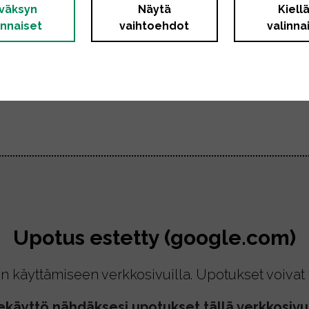
väksyn
Näytä
Kiell
innaiset
vaihtoehdot
valinna
Upotus estetty (google.com)
n käyttämiseen verkkosivuilla. Upotukset voivat t
ekäyttö nähdäksesi upotukset tällä verkkosivul