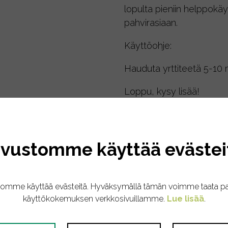
lopulta pieniin helppokäyt
pahvirasiaan.
Käyttöohje:
Hauduta yrttiteetä 5-10
Loppu, kysy lisää!
ivustomme käyttää evästei
aventeli*, fenkoli*, salvia*, kehäkukka*, ruiskukka*. *Luom
tomme käyttää evästeitä. Hyväksymällä tämän voimme taata p
käyttökokemuksen verkkosivuillamme.
Lue lisää
.