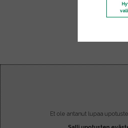
Hy
val
Et ole antanut lupaa upotuste
Salli upotusten eväst