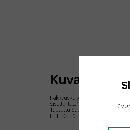
Kuvaus
S
Pakkauskoko: 10kpl teepussia
Sisältö: tulsi*, sitruunamelissa*, l
Sivus
Tuotettu Suomessa
FI-EKO-201