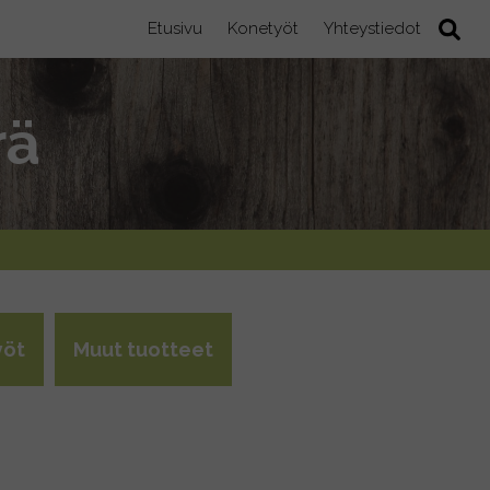
Etusivu
Konetyöt
Yhteystiedot
rä
yöt
Muut tuotteet