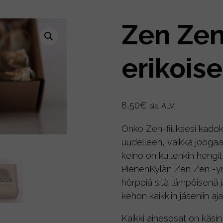
Zen Zen
erikoise
8,50
€
sis. ALV
Onko Zen-fiiliksesi kadok
uudelleen, vaikka joogaa
keino on kuitenkin hengi
PienenKylän Zen Zen -yrt
hörppiä sitä lämpöisenä 
kehon kaikkiin jäseniin a
Kaikki ainesosat on käsin 