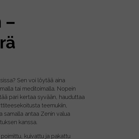
 –
rä
sissa? Sen voi löytää aina
malla tai meditoimalla. Nopein
ttää pari kertaa syvään, hauduttaa
titeesekoitusta teemukiin,
ja samalla antaa Zenin valua
jatuksen kanssa.
poimittu, kuivattu ja pakattu