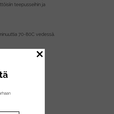
töisiin teepusseihin ja
 minuuttia 70-80C vedessä.
tä
utuotettu
arhaan