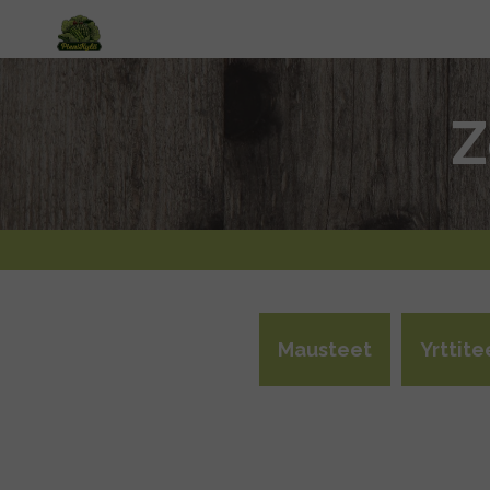
Z
Mausteet
Yrttite