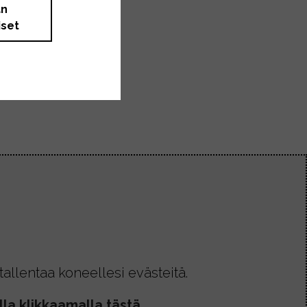
än
iset
allentaa koneellesi evästeitä.
la klikkaamalla tästä.