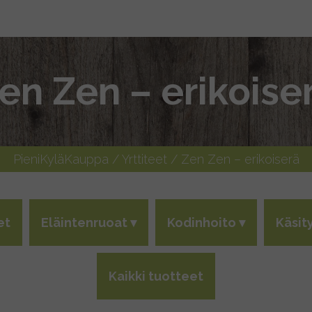
en Zen – erikoise
PieniKyläKauppa
/
Yrttiteet
/ Zen Zen – erikoiserä
et
Eläintenruoat
Kodinhoito
Käsit
Kaikki tuotteet