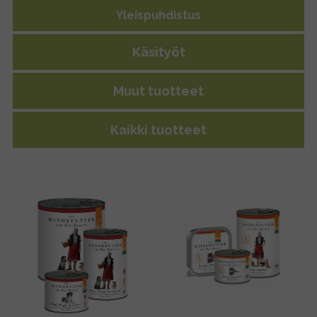
Yleispuhdistus
Käsityöt
Muut tuotteet
Kaikki tuotteet