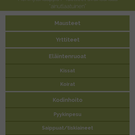
“ainutlaatuinen”
Mausteet
Yrttiteet
Eläintenruoat
Kissat
Koirat
ainutlaatuinen
Kodinhoito
Pyykinpesu
Saippuat/tiskiaineet