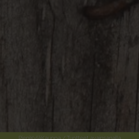
PieniKyläKauppa
/ Tuotteet avainsanalla