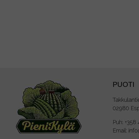
PUOTI
Takkulanti
02980 Es
Puh:
+358 
Email:
inf