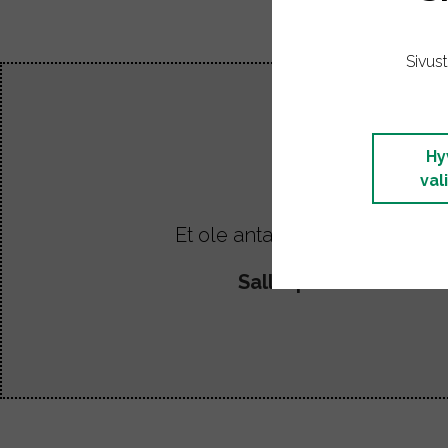
muunnelma
Voit
Sivus
tehdä
valinnat
tuotteen
sivulla.
Hy
val
Et ole antanut lupaa upotuste
Salli upotusten eväst