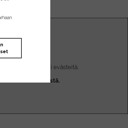
arhaan
än
iset
allentaa koneellesi evästeitä.
la klikkaamalla tästä.