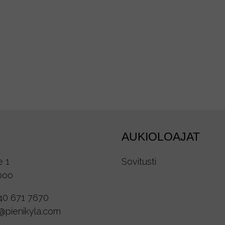
AUKIOLOAJAT
e 1
Sovitusti
poo
40 671 7670
o@pienikyla.com