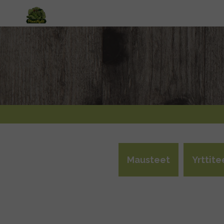
Mausteet
Yrttite