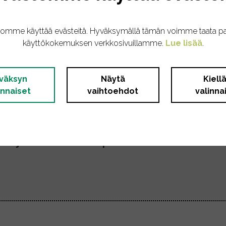
.
tomme käyttää evästeitä. Hyväksymällä tämän voimme taata p
käyttökokemuksen verkkosivuillamme.
Lue lisää
.
väksyn
Näytä
Kiell
Upotus estetty (google.com)
innaiset
vaihtoehdot
valinna
n käyttämiseen verkkosivuilla. Upotukset voivat t
ekäyttö nähdäksesi upotukset tällä verkkosivul