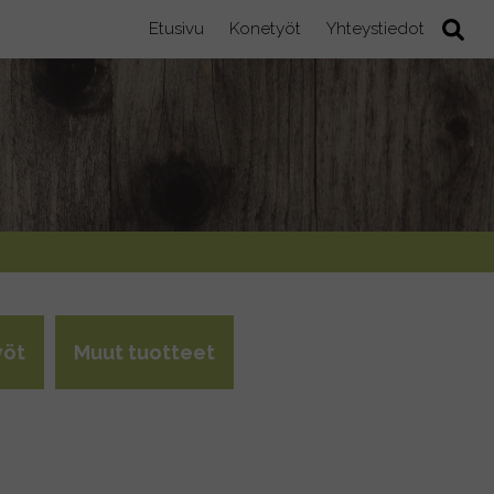
Etusivu
Konetyöt
Yhteystiedot
”
yöt
Muut tuotteet