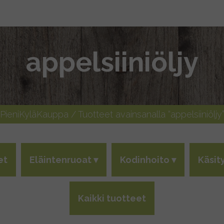
appelsiiniöljy
PieniKyläKauppa
/ Tuotteet avainsanalla “appelsiiniöljy
et
Eläintenruoat
Kodinhoito
Käsit
Kaikki tuotteet