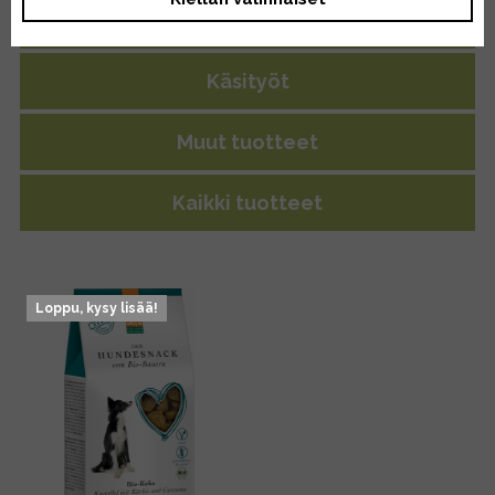
Yleispuhdistus
Käsityöt
Muut tuotteet
Kaikki tuotteet
Loppu, kysy lisää!