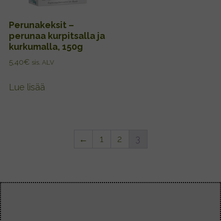
Perunakeksit –
perunaa kurpitsalla ja
kurkumalla, 150g
5,40
€
sis. ALV
Lue lisää
←
1
2
3