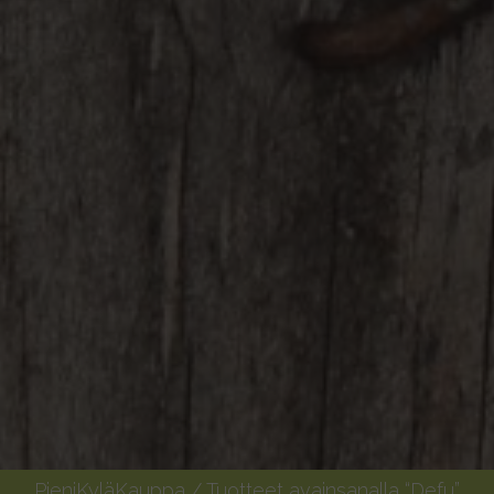
PieniKyläKauppa
/
Tuotteet avainsanalla “Defu”