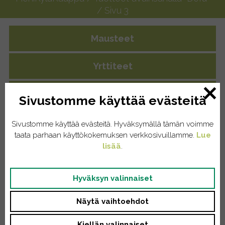
/ Sivu 3
Mausteet
Yrttiteet
Eläintenruoat
Sivustomme käyttää evästeitä
Kissat
Sivustomme käyttää evästeitä. Hyväksymällä tämän voimme
taata parhaan käyttökokemuksen verkkosivuillamme.
Lue
Koirat
lisää
.
Kodinhoito
Hyväksyn valinnaiset
Pyykinpesu
Näytä vaihtoehdot
Saippuat/tiskiaineet
Kiellän valinnaiset