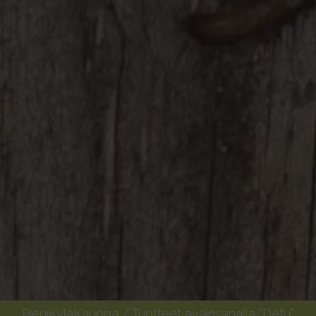
PieniKyläKauppa
/ Tuotteet avainsanalla “Defu”