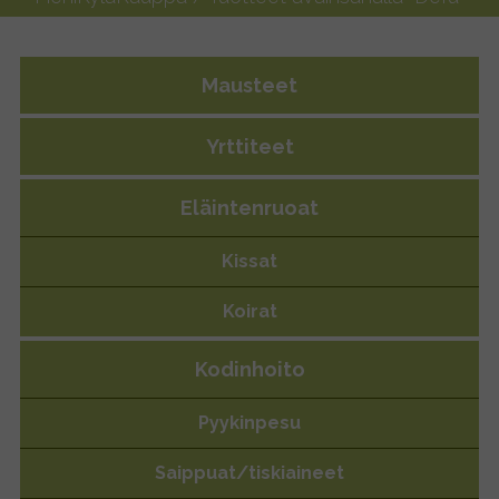
Mausteet
Yrttiteet
Defu
Eläintenruoat
Kissat
Koirat
Kodinhoito
Pyykinpesu
Saippuat/tiskiaineet