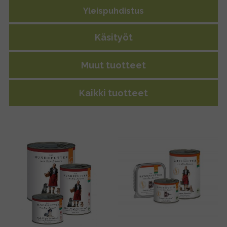
Yleispuhdistus
Käsityöt
Muut tuotteet
Kaikki tuotteet