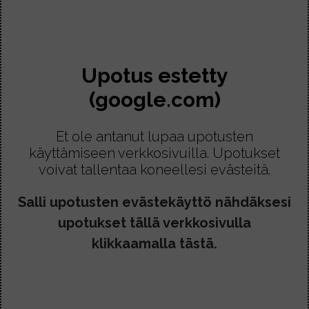
i
m
l
3
e
v
0
a
l
l
u
€
.
a
l
-
l
V
.
Upotus estetty
a
6
l
o
o
,
(google.com)
a
i
4
n
.
t
0
u
Et ole antanut lupaa upotusten
€
t
s
käyttämiseen verkkosivuilla. Upotukset
e
e
voivat tallentaa koneellesi evästeitä.
h
a
d
Salli upotusten evästekäyttö nähdäksesi
m
ä
upotukset tällä verkkosivulla
p
v
i
klikkaamalla tästä.
a
m
l
u
i
u