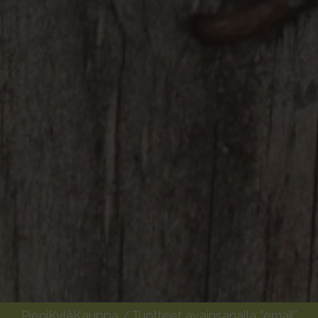
PieniKyläKauppa
/ Tuotteet avainsanalla “email”