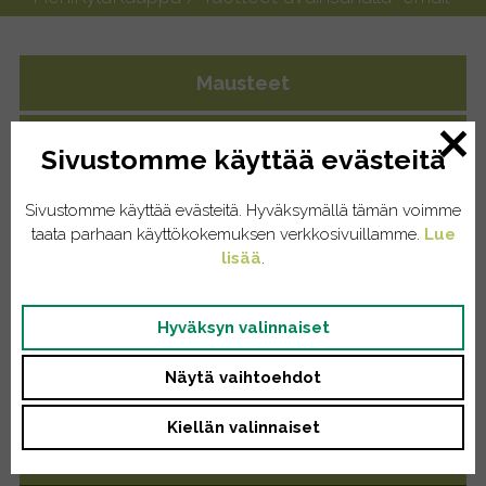
Mausteet
Yrttiteet
Sivustomme käyttää evästeitä
Eläintenruoat
Sivustomme käyttää evästeitä. Hyväksymällä tämän voimme
taata parhaan käyttökokemuksen verkkosivuillamme.
Lue
Kissat
lisää
.
Koirat
Hyväksyn valinnaiset
Kodinhoito
Näytä vaihtoehdot
Pyykinpesu
Kiellän valinnaiset
Saippuat/tiskiaineet