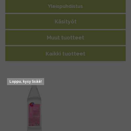
Yleispuhdistus
Käsityöt
Muut tuotteet
Kaikki tuotteet
Loppu, kysy lisää!