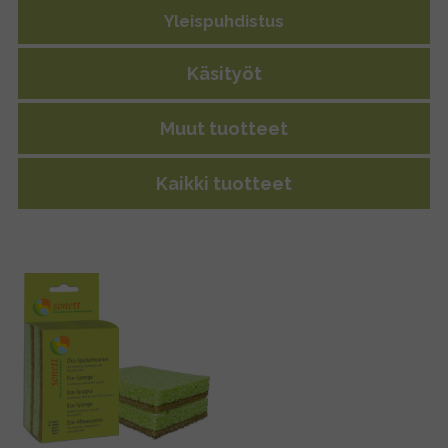
Yleispuhdistus
Käsityöt
Muut tuotteet
Kaikki tuotteet