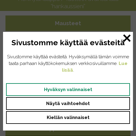
“hankaussieni”
Mausteet
Yrttiteet
Sivustomme käyttää evästeitä
Eläintenruoat
Sivustomme käyttää evästeitä. Hyväksymällä tämän voimme
taata parhaan käyttökokemuksen verkkosivuillamme.
Lue
lisää
.
Kissat
Koirat
Hyväksyn valinnaiset
Kodinhoito
Näytä vaihtoehdot
Pyykinpesu
Kiellän valinnaiset
Saippuat/tiskiaineet