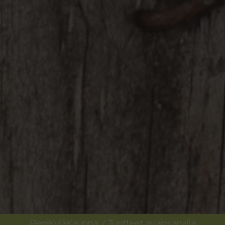
PieniKyläKauppa
/ Tuotteet avainsanalla