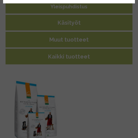
Yleispuhdistus
Käsityöt
Muut tuotteet
Kaikki tuotteet