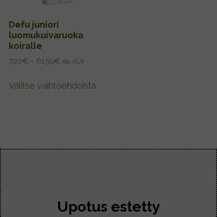
Defu juniori
luomukuivaruoka
koiralle
H
7,20
€
–
61,50
€
sis. ALV
i
T
n
Valitse vaihtoehdoista
ä
t
l
a
l
l
u
ä
o
t
k
u
k
o
a
t
:
t
7
Upotus estetty
,
e
2