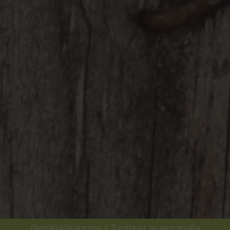
PieniKyläKauppa
/ Tuotteet avainsanalla