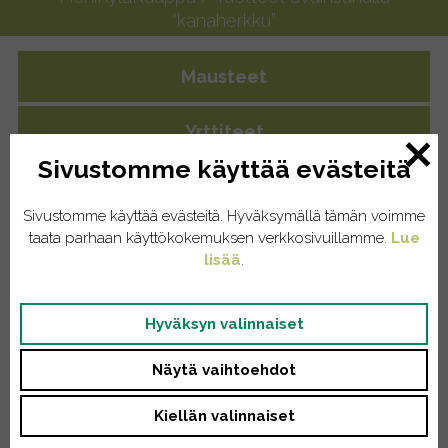
“kanaherkku”
Mausteet
Yrttiteet
Sivustomme käyttää evästeitä
Eläintenruoat
Sivustomme käyttää evästeitä. Hyväksymällä tämän voimme
Kissat
taata parhaan käyttökokemuksen verkkosivuillamme.
Lue
lisää
.
Koirat
Hyväksyn valinnaiset
Kodinhoito
Näytä vaihtoehdot
Pyykinpesu
Kiellän valinnaiset
Saippuat/tiskiaineet