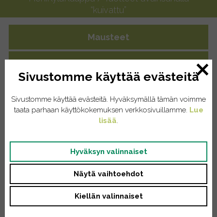
“kuivattu”
Mausteet
Yrttiteet
Sivustomme käyttää evästeitä
Eläintenruoat
Sivustomme käyttää evästeitä. Hyväksymällä tämän voimme
taata parhaan käyttökokemuksen verkkosivuillamme.
Lue
Kissat
lisää
.
Koirat
Hyväksyn valinnaiset
Kodinhoito
Näytä vaihtoehdot
Pyykinpesu
Kiellän valinnaiset
Saippuat/tiskiaineet