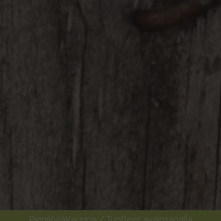
PieniKyläKauppa
/ Tuotteet avainsanalla