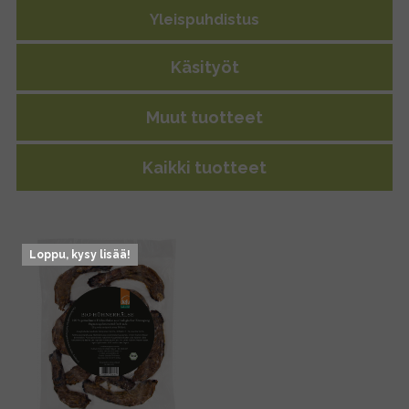
Yleispuhdistus
Käsityöt
Muut tuotteet
Kaikki tuotteet
Loppu, kysy lisää!