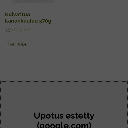
Kuivattua
kanankaulaa 370g
7,50
€
sis. ALV
Lue lisää
Upotus estetty
(google.com)