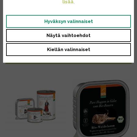
lisää
.
Yleispuhdistus
Hyväksyn valinnaiset
Käsityöt
Näytä vaihtoehdot
Muut tuotteet
Kiellän valinnaiset
Kaikki tuotteet