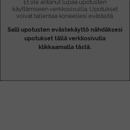
l
Et ole antanut lupaa upotusten
-
l
a
käyttämiseen verkkosivuilla. Upotukset
1
m
voivat tallentaa koneellesi evästeitä.
o
4
a
,
n
Salli upotusten evästekäyttö nähdäksesi
8
.
u
0
upotukset tällä verkkosivulla
V
s
€
o
klikkaamalla tästä.
e
i
a
t
m
t
p
e
i
h
m
d
u
ä
u
v
n
a
n
l
e