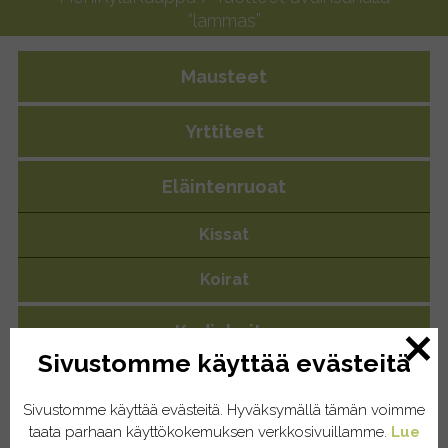
“lammas”
Mausteet
Yrttiteet
Eläintenruoat
Kissat
Koirat
Kodinhoito
Sivustomme käyttää evästeitä
Pyykinpesu
Sivustomme käyttää evästeitä. Hyväksymällä tämän voimme
Saippuat/tiskiaineet
taata parhaan käyttökokemuksen verkkosivuillamme.
Lue