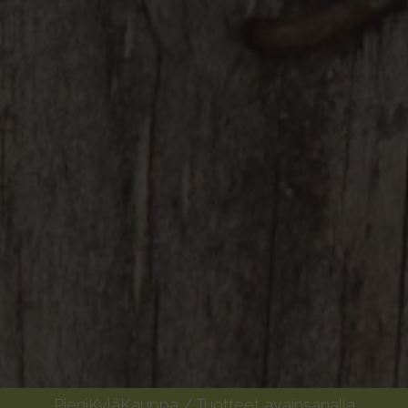
PieniKyläKauppa
/ Tuotteet avainsanalla