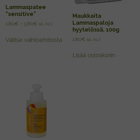
Lammaspatee
”sensitive”
Maukkaita
Lammaspaloja
H
1,80
€
–
3,80
€
sis. ALV
hyytelössä, 100g
i
T
n
1,80
€
Valitse vaihtoehdoista
sis. ALV
ä
t
l
a
Lisää ostoskoriin
l
l
u
ä
o
t
k
u
k
o
a
t
:
t
1
,
e
8
e
0
l
€