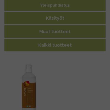
Yleispuhdistus
Käsityöt
Muut tuotteet
Kaikki tuotteet