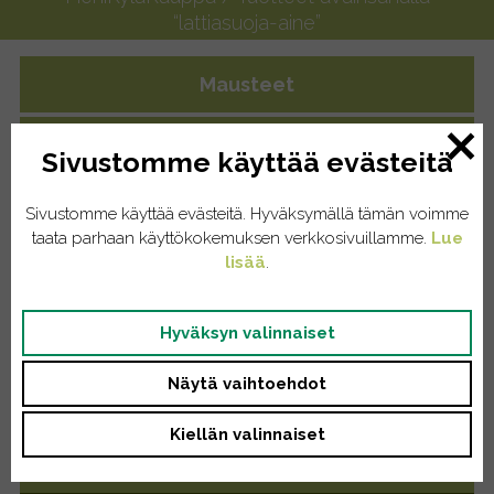
“lattiasuoja-aine”
Mausteet
Yrttiteet
Sivustomme käyttää evästeitä
Eläintenruoat
Sivustomme käyttää evästeitä. Hyväksymällä tämän voimme
taata parhaan käyttökokemuksen verkkosivuillamme.
Lue
Kissat
lisää
.
Koirat
Hyväksyn valinnaiset
Kodinhoito
Näytä vaihtoehdot
Pyykinpesu
Kiellän valinnaiset
Saippuat/tiskiaineet