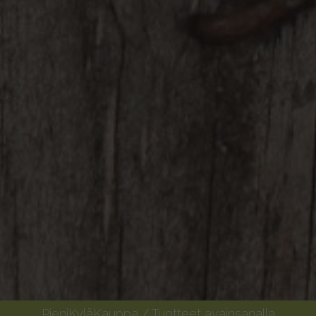
PieniKyläKauppa
/ Tuotteet avainsanalla