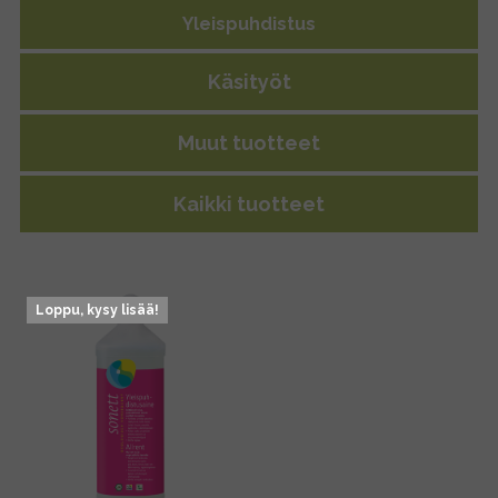
Yleispuhdistus
Käsityöt
Muut tuotteet
Kaikki tuotteet
Loppu, kysy lisää!