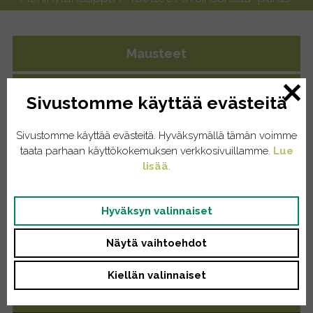
Mausteet
Yrttiteet
Sivustomme käyttää evästeitä
Eläintenruoat
Sivustomme käyttää evästeitä. Hyväksymällä tämän voimme
taata parhaan käyttökokemuksen verkkosivuillamme.
Lue
Kissat
lisää
.
Koirat
Hyväksyn valinnaiset
Kodinhoito
Näytä vaihtoehdot
Pyykinpesu
Kiellän valinnaiset
Saippuat/tiskiaineet