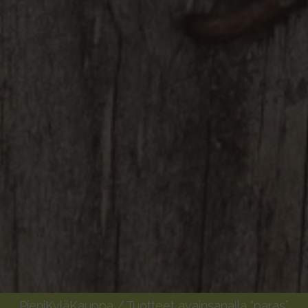
PieniKyläKauppa
/ Tuotteet avainsanalla “paras”