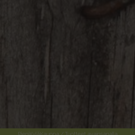
PieniKyläKauppa
/ Tuotteet avainsanalla