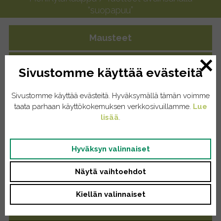
“suopapuu”
Mausteet
Yrttiteet
Sivustomme käyttää evästeitä
Eläintenruoat
Sivustomme käyttää evästeitä. Hyväksymällä tämän voimme
taata parhaan käyttökokemuksen verkkosivuillamme.
Lue
Kissat
lisää
.
Koirat
Hyväksyn valinnaiset
Kodinhoito
Näytä vaihtoehdot
Pyykinpesu
Kiellän valinnaiset
Saippuat/tiskiaineet