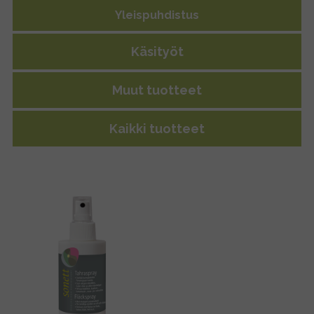
Yleispuhdistus
Käsityöt
Muut tuotteet
Kaikki tuotteet