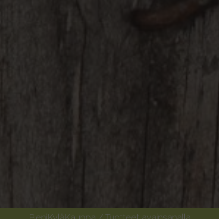
PieniKyläKauppa
/ Tuotteet avainsanalla