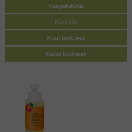
Yleispuhdistus
Käsityöt
Muut tuotteet
Kaikki tuotteet