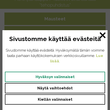
“tehopuhdistus”
Mausteet
Yrttiteet
Sivustomme käyttää evästeitä
Eläintenruoat
Sivustomme käyttää evästeitä. Hyväksymällä tämän voimme
taata parhaan käyttökokemuksen verkkosivuillamme.
Lue
Kissat
lisää
.
Koirat
Hyväksyn valinnaiset
Kodinhoito
Näytä vaihtoehdot
Pyykinpesu
Kiellän valinnaiset
Saippuat/tiskiaineet