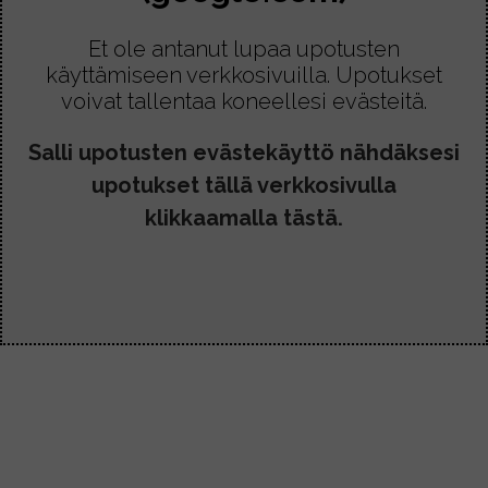
l
€
l
Et ole antanut lupaa upotusten
-
a
käyttämiseen verkkosivuilla. Upotukset
5
voivat tallentaa koneellesi evästeitä.
o
,
3
n
Salli upotusten evästekäyttö nähdäksesi
0
u
€
upotukset tällä verkkosivulla
s
klikkaamalla tästä.
e
a
m
p
i
m
u
u
n
n