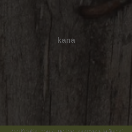
kana
PieniKyläKauppa
/ Tuotteet avainsanalla “kana”