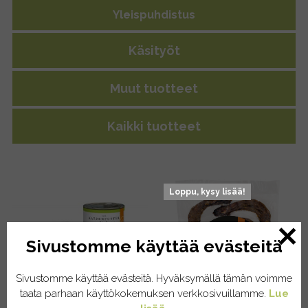
Yleispuhdistus
Käsityöt
Muut tuotteet
Kaikki tuotteet
Loppu, kysy lisää!
Sivustomme käyttää evästeitä
Sivustomme käyttää evästeitä. Hyväksymällä tämän voimme
taata parhaan käyttökokemuksen verkkosivuillamme.
Lue