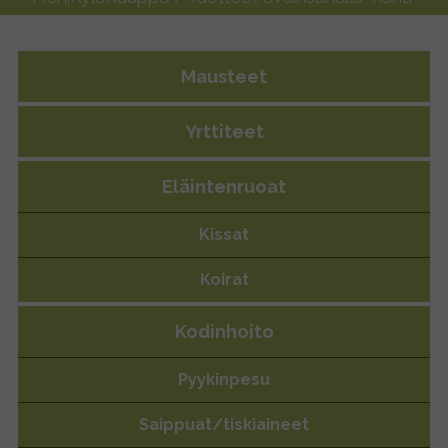
Mausteet
Yrttiteet
Eläintenruoat
Kissat
Koirat
Kodinhoito
Pyykinpesu
Saippuat/tiskiaineet