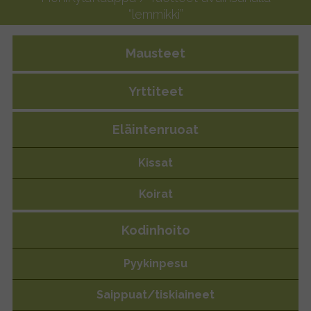
“lemmikki”
Mausteet
Yrttiteet
Eläintenruoat
Kissat
Koirat
lemmikki
Kodinhoito
Pyykinpesu
Saippuat/tiskiaineet