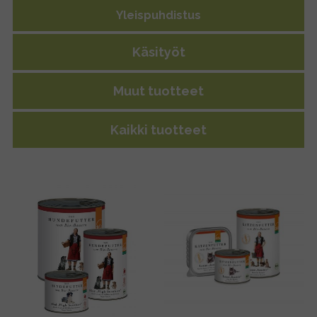
Yleispuhdistus
Käsityöt
Muut tuotteet
Kaikki tuotteet