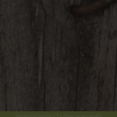
PieniKyläKauppa
/ Tuotteet avainsanalla