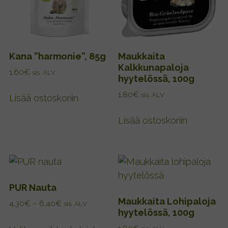
e
t
4
t
n
,
e
e
3
s
e
e
0
i
l
€
n
Kana ”harmonie”, 85g
Maukkaita
v
l
-
s
Kalkkunapaloja
u
a
1,60
€
sis. ALV
6
hyytelössä, 100g
i
l
o
,
v
1,80
€
sis. ALV
l
4
Lisää ostoskoriin
n
u
0
a
u
l
Lisää ostoskoriin
€
.
s
l
e
a
a
.
m
p
PUR Nauta
i
Maukkaita Lohipaloja
H
4,30
€
–
6,40
€
sis. ALV
m
hyytelössä, 100g
i
T
u
n