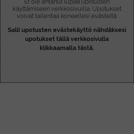
ä
Et ole antanut lupaa upotusten
€
s
käyttämiseen verkkosivuilla. Upotukset
v
e
voivat tallentaa koneellesi evästeitä.
a
a
l
Salli upotusten evästekäyttö nähdäksesi
m
i
upotukset tällä verkkosivulla
p
n
i
klikkaamalla tästä.
n
m
a
u
t
u
t
n
u
n
o
e
t
l
t
m
e
a
e
.
n